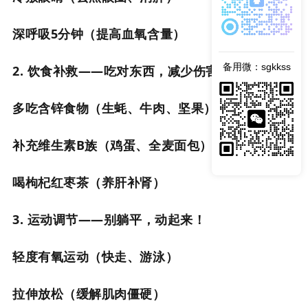
深呼吸5分钟（提高血氧含量）
备用微：sgkkss
2. 饮食补救——吃对东西，减少伤害
多吃含锌食物（生蚝、牛肉、坚果）
补充维生素B族（鸡蛋、全麦面包）
喝枸杞红枣茶（养肝补肾）
3. 运动调节——别躺平，动起来！
轻度有氧运动（快走、游泳）
拉伸放松（缓解肌肉僵硬）