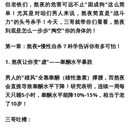
但老铁们，熬夜的危害可远不止"困成狗"这么简
单！尤其是对咱们男人来说，熬夜简直是"战斗
力"的头号杀手！今天，三哥就带你们看看，熬夜
到底是怎么一步步"掏空"你的身体的！
第一章：熬夜=慢性自杀？科学告诉你有多可怕！
1. 熬夜让你变"虚"——睾酮水平暴跌
男人的"雄风"全靠睾酮（雄性激素）撑腰，而熬夜
会直接导致睾酮水平下降！研究表明，连续一周每
天只睡5小时，睾酮水平能降10%-15%，相当于老
了10岁！
三哥吐槽：