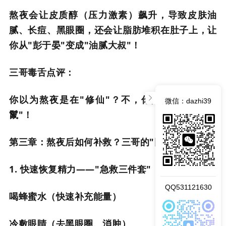
熬夜会让皮质醇（压力激素）飙升，导致皮肤油
腻、长痘、黑眼圈，还会让脂肪堆积在肚子上，让
你从"彭于晏"变成"油腻大叔"！
三哥毒舌点评：
你以为熬夜是在"修仙"？不，你是在"修成猪刚
微信：dazhi39
鬣"！
第三章：熬夜后如何补救？三哥的"回血秘籍"
1. 快速恢复精力——"急救三件套"
QQ531121630
喝蜂蜜水（快速补充能量）
冷敷眼睛（去黑眼圈、消肿）