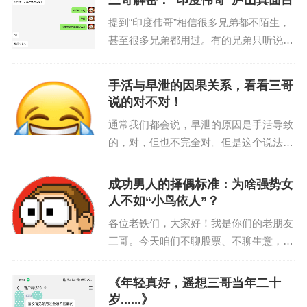
三哥解密：“印度伟哥”庐山真面目
提到“印度伟哥”相信很多兄弟都不陌生，
甚至很多兄弟都用过。有的兄弟只听说
过，似懂非懂。三哥作为男性健康行业的
一份子，更是耳熟能详。今天让三哥来解
手活与早泄的因果关系，看看三哥
开这一层面纱！首先让我们先了解一下目
说的对不对！
前印度最具有代表性的...
通常我们都会说，早泄的原因是手活导致
的，对，但也不完全对。但是这个说法又
有点矛盾了。让三哥仔细给兄弟们科普一
下就懂了。先简单打个比方，便于理解。
成功男人的择偶标准：为啥强势女
就好比吃的多就会胖！简单一看这句话没
人不如“小鸟依人”？
毛病，可是现实中有很...
各位老铁们，大家好！我是你们的老朋友
三哥。今天咱们不聊股票、不聊生意，也
不聊怎么在酒桌上把客户喝趴下，咱们聊
点更重要的——成功男人的择偶标准。为
《年轻真好，遥想三哥当年二十
啥要聊这个？因为三哥发现啊，很多兄弟
岁......》