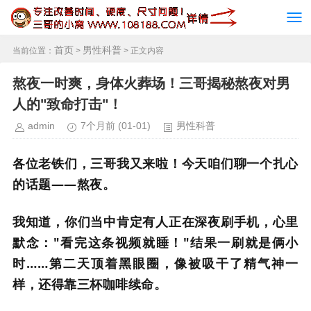
首页
男性科普
当前位置：
>
> 正文内容
熬夜一时爽，身体火葬场！三哥揭秘熬夜对男
人的"致命打击"！
admin
7个月前
(01-01)
男性科普
各位老铁们，三哥我又来啦！今天咱们聊一个扎心
的话题——熬夜。
我知道，你们当中肯定有人正在深夜刷手机，心里
默念："看完这条视频就睡！"结果一刷就是俩小
时……第二天顶着黑眼圈，像被吸干了精气神一
样，还得靠三杯咖啡续命。