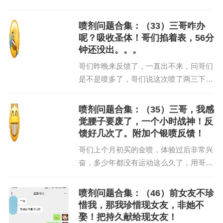
喷3下包一个小时跟没使用喷剂一样，还
是三四分钟就出了，咋回事？三哥立刻对
喷剂问题合集：（33）三哥咋办
兄弟的使用情况进行分析！首先，金喷现
呢？吸收圣体！哥们掐着表，56分
在用的多的兄弟已...
钟还没出。。。
哥们昨晚来反馈了，一直出不来，问哥们
是不是喷多了，哥们说这次喷了两三下，
可能吸收太好了这次，而且就吸收了20分
钟还洗了洗，掐着表算的56分钟还没出，
喷剂问题合集：（35）三哥，我感
三哥建议中场休息一下，过了高峰期就会
觉腰子要废了，一个小时战神！反
出来了下次喷1下...
馈好几次了。附加个银喷反馈！
哥们上个月初买的金喷，体验过后非常兴
奋，多少年都没有运动这么久了，用哥们
的话来说就是爽翻天了凌晨又来反馈了，
奈何三哥已经进入梦乡，哈哈，这次是一
喷剂问题合集：（46）前女友不珍
小时运动，累屁了，感觉腰子都要废了喷
惜我，那我珍惜现女友，非她不
剂虽好，不可贪杯哦兄...
娶！把持久献给现女友！