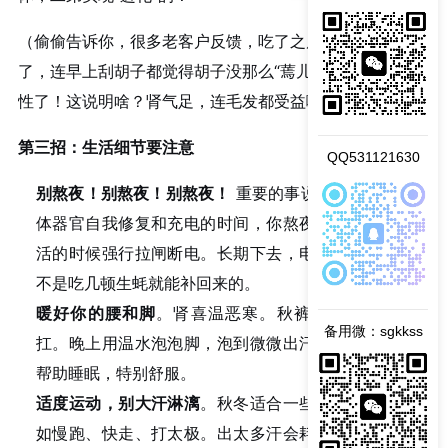
（偷偷告诉你，很多老客户反馈，吃了之后不仅精神头足
了，连早上刮胡子都觉得胡子没那么“蔫儿”了，变得更有韧
性了！这说明啥？肾气足，连毛发都受益啊！）
第三招：生活细节要注意
QQ531121630
别熬夜！别熬夜！别熬夜！
重要的事说三遍。晚上是身
体器官自我修复和充电的时间，你熬夜就等于在它们干
活的时候强行拉闸断电。长期下去，电池亏空严重，可
不是吃几顿生蚝就能补回来的。
暖好你的腰和脚
。肾喜温恶寒。秋裤该穿就穿，别硬
备用微：sgkkss
扛。晚上用温水泡泡脚，泡到微微出汗，能引火归元，
帮助睡眠，特别舒服。
适度运动，别大汗淋漓
。秋冬适合一些缓和的运动，比
如慢跑、快走、打太极。出太多汗会耗伤阳气，反而不