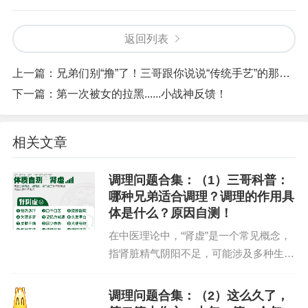
返回列表
上一篇：
兄弟们别“撸”了！三哥跟你说说“传统手艺”的那些坑
下一篇：
第一次被女的拉黑......小战神反馈！
相关文章
调理问题合集：（1）三哥科普：
哪种兄弟适合调理？调理的作用具
体是什么？原因自测！
在中医理论中，“肾虚”是一个常见概念，
指肾脏精气阴阳不足，可能涉及多种生理
功能的失调。肾虚的表现因人而异，通常
分为肾阳虚、肾阴虚、肾气虚等类型，以
调理问题合集：（2）这么久了，
下是常见症状：通过自测，你大概就知道