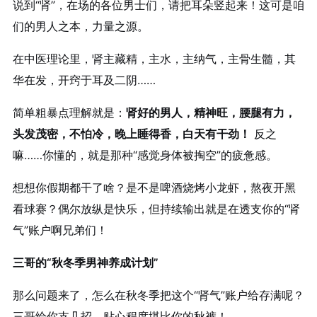
说到“肾”，在场的各位男士们，请把耳朵竖起来！这可是咱
们的男人之本，力量之源。
在中医理论里，肾主藏精，主水，主纳气，主骨生髓，其
华在发，开窍于耳及二阴……
简单粗暴点理解就是：
肾好的男人，精神旺，腰腿有力，
头发茂密，不怕冷，晚上睡得香，白天有干劲！
反之
嘛……你懂的，就是那种“感觉身体被掏空”的疲惫感。
想想你假期都干了啥？是不是啤酒烧烤小龙虾，熬夜开黑
看球赛？偶尔放纵是快乐，但持续输出就是在透支你的“肾
气”账户啊兄弟们！
三哥的“秋冬季男神养成计划”
那么问题来了，怎么在秋冬季把这个“肾气”账户给存满呢？
三哥给你支几招，贴心程度堪比你的秋裤！