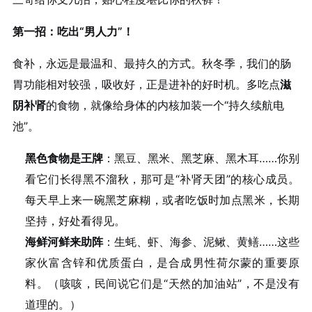
第一招：吃出“男人力”！
食补，永远是最温和、最持久的方式。秋冬季，我们的肠
胃功能相对较强，吸收好，正是进补的好时机。多吃点
滋
阴补肾
的食物，就像给身体的内核加装一个“持久续航电
池”。
黑色食物是王牌
：黑豆、黑米、黑芝麻、黑木耳……你别
看它们长得黑不溜秋，那可是“补肾天团”的核心成员。
每天早上来一碗黑芝麻糊，或者吃饭时加点黑米，长期
坚持，好处看得见。
海鲜河鲜来助阵
：生蚝、虾、海参、泥鳅、黄鳝……这些
家伙富含锌和优质蛋白，是合成男性荷尔蒙的重要原
料。（咳咳，民间说它们是“天然的加油站”，不是没有
道理的。）