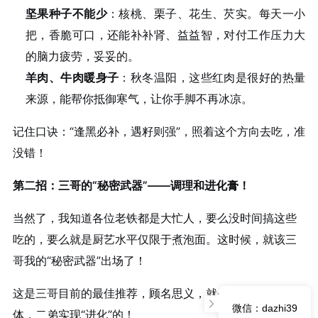
坚果种子不能少
：核桃、栗子、花生、芡实。每天一小
把，香脆可口，还能补补肾、益益智，对付工作压力大
的脑力疲劳，妥妥的。
羊肉、牛肉暖身子
：秋冬温阳，这些红肉是很好的热量
来源，能帮你抵御寒气，让你手脚不再冰凉。
记住口诀：“逢黑必补，遇籽则强”，照着这个方向去吃，准
没错！
第二招：三哥的“秘密武器”——调理和进化膏！
当然了，我知道各位老铁都是大忙人，要么没时间搞这些
吃的，要么就是厨艺水平仅限于煮泡面。这时候，就该三
哥我的“秘密武器”出场了！
这是三哥目前的最佳推荐，顾名思义，就是帮你调理身
微信：dazhi39
体，二弟实现“进化”的！