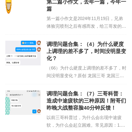
第二篇小作文，去年一篇，今年一
自己属于哪种了，通...
篇
第一篇小作文是2024年11月19日，兄弟
体验完喷剂之后有感而发，给三哥发的反
馈三哥发自内心的高兴，既能帮助到兄弟
们改善这方面的问题，又能获得兄弟们的
调理问题合集：（4）为什么硬度
认可，这种成就感不可言喻第二篇小作
上调理的差不多了，时间没明显变
文，是昨天兄弟发...
化？
（66）为什么硬度上调理的差不多了，时
间没明显变化？原创 龙国三哥 龙国三
哥 2025年8月14日 10:23 河南哥们之前硬
度不太好，时间也比较短，用金喷时间...
调理问题合集：（7）三哥科普：
造成中途疲软的三种原因！附哥们
昨晚大战整容脸40分钟反馈！
以前三哥科普过，为什么会出现中途疲
软，为什么会起立困难。常见原因：1.体