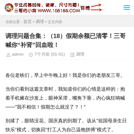
首页
调理
当前位置：
>
> 正文内容
调理问题合集：（18）假期余额已清零！三哥
喊你“补肾”回血啦！
admin
7个月前
(01-01)
调理
各位老铁们，早上中午晚上好！我是你们的老朋友三哥。
当你们看到这篇文章时，我知道你们的心情是这样的：抱
着手机瘫在沙发上，眼神呆滞，嘴角下垂，内心疯狂呐喊
——“我不相信！假期怎么就没了？！”
别揉了，眼睛没花。国庆真的到期了。该从“祖国母亲生日
快乐”模式，切换回“打工人为自己温饱拼搏”模式了。