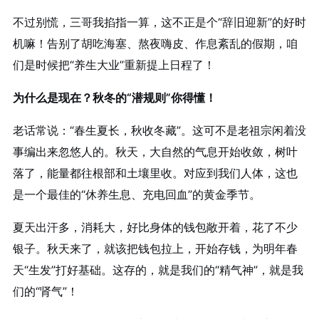
不过别慌，三哥我掐指一算，这不正是个“辞旧迎新”的好时
机嘛！告别了胡吃海塞、熬夜嗨皮、作息紊乱的假期，咱
们是时候把“养生大业”重新提上日程了！
为什么是现在？秋冬的“潜规则”你得懂！
老话常说：“春生夏长，秋收冬藏”。这可不是老祖宗闲着没
事编出来忽悠人的。秋天，大自然的气息开始收敛，树叶
落了，能量都往根部和土壤里收。对应到我们人体，这也
是一个最佳的“休养生息、充电回血”的黄金季节。
夏天出汗多，消耗大，好比身体的钱包敞开着，花了不少
银子。秋天来了，就该把钱包拉上，开始存钱，为明年春
天“生发”打好基础。这存的，就是我们的“精气神”，就是我
们的“肾气”！