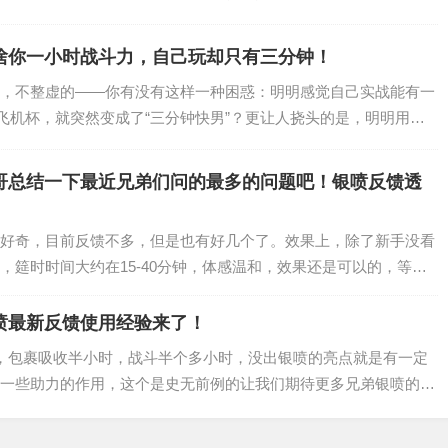
啥你一小时战斗力，自己玩却只有三分钟！
，不整虚的——你有没有这样一种困惑：明明感觉自己实战能有一
者飞机杯，就突然变成了“三分钟快男”？更让人挠头的是，明明用了
三哥总结一下最近兄弟们问的最多的问题吧！银喷反馈透
好奇，目前反馈不多，但是也有好几个了。效果上，除了新手没看
，筵时时间大约在15-40分钟，体感温和，效果还是可以的，等后
喷最新反馈使用经验来了！
，包裹吸收半小时，战斗半个多小时，没出银喷的亮点就是有一定
一些助力的作用，这个是史无前例的让我们期待更多兄弟银喷的反
.