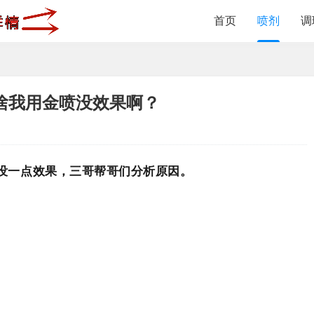
首页
喷剂
调
啥我用金喷没效果啊？
没一点效果，三哥帮哥们分析原因。